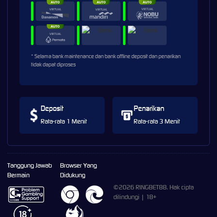
* Selama bank maintenance dan bank offline deposit dan penarikan
tidak dapat diproses
Deposit
Penarikan
Rata-rata 1 Menit
Rata-rata 3 Menit
Tanggung Jawab
Browser Yang
Bermain
Didukung
©2026 RINGBET88. Hak cipta
dilindungi | 18+