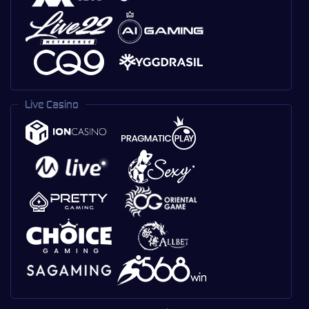
Live Casino