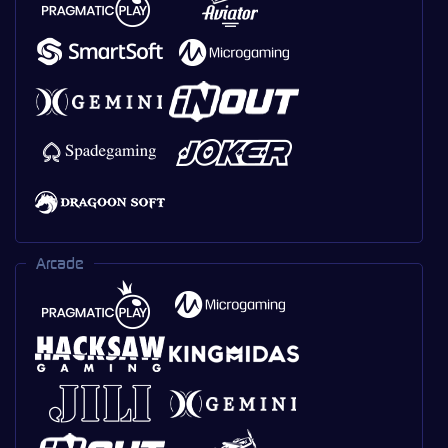
Arcade