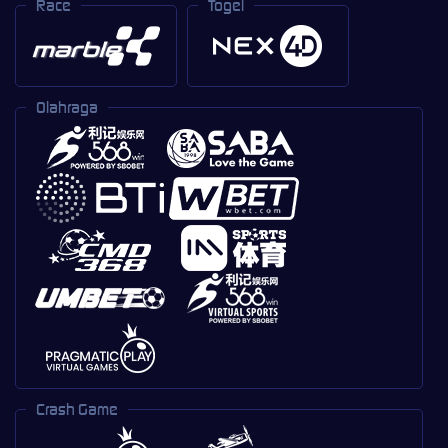
Race
Togel
Olahraga
Crash Game