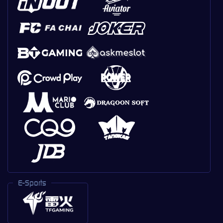
E-Sports