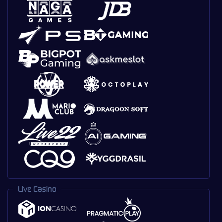
Live Casino