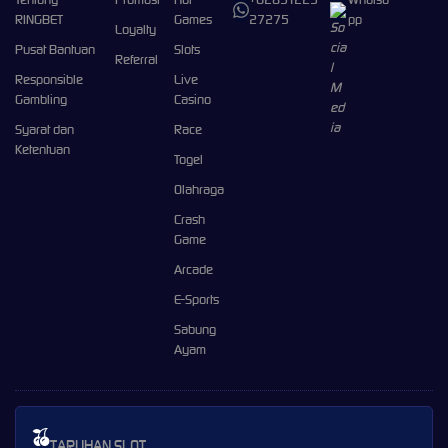
RINGBET
Games
27275
pp
Loyalty
Pusat Bantuan
Slots
Referral
Responsible
Live
Gambling
Casino
Syarat dan
Race
Ketentuan
Togel
Olahraga
Crash
Game
Arcade
E-Sports
Sabung
Ayam
TARUHAN SLOT