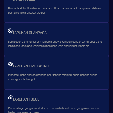
Penyedia slot online dengan beragam pilihan game menarik yang memudahkan
pemain untuk mencapai jackpot
TARUHAN OLAHRAGA
Sportsbook Gaming Platform Terbaik menawarkan lebih banyak game, odds yang
lebih tinggi, dan menyediakan pilihan yang lebih banyak untuk pemain.
TARUHAN LIVE KASINO
Platform Pilihan bagi perusahaan-perusahaan terbaik di dunia, dengan pilihan
variasi game terbanyak
TARUHAN TOGEL
Platform togel yang menarik dari perusahan terbaik di dunia yang menawarkan
hadiah kemenangan besar