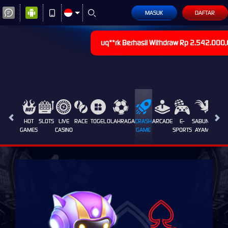
MASUK
DAFTAR
uq**rk Berhasil Withdraw Rp 2.542.000
HOT
SLOTS
LIVE
RACE
TOGEL
OLAHRAGA
CRASH
ARCADE
E-
SABUNG
PROM
GAMES
CASINO
GAME
SPORTS
AYAM