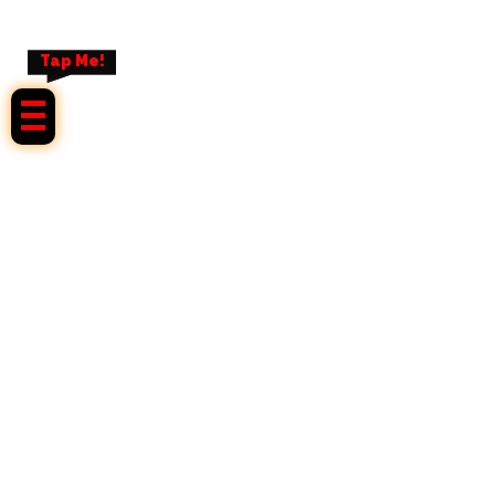
Tap Me!