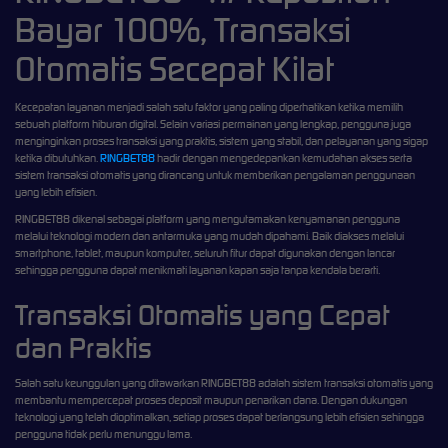
Bayar 100%, Transaksi
Otomatis Secepat Kilat
Kecepatan layanan menjadi salah satu faktor yang paling diperhatikan ketika memilih
sebuah platform hiburan digital. Selain variasi permainan yang lengkap, pengguna juga
menginginkan proses transaksi yang praktis, sistem yang stabil, dan pelayanan yang sigap
ketika dibutuhkan.
RINGBET88
hadir dengan mengedepankan kemudahan akses serta
sistem transaksi otomatis yang dirancang untuk memberikan pengalaman penggunaan
yang lebih efisien.
RINGBET88 dikenal sebagai platform yang mengutamakan kenyamanan pengguna
melalui teknologi modern dan antarmuka yang mudah dipahami. Baik diakses melalui
smartphone, tablet, maupun komputer, seluruh fitur dapat digunakan dengan lancar
sehingga pengguna dapat menikmati layanan kapan saja tanpa kendala berarti.
Transaksi Otomatis yang Cepat
dan Praktis
Salah satu keunggulan yang ditawarkan RINGBET88 adalah sistem transaksi otomatis yang
membantu mempercepat proses deposit maupun penarikan dana. Dengan dukungan
teknologi yang telah dioptimalkan, setiap proses dapat berlangsung lebih efisien sehingga
pengguna tidak perlu menunggu lama.