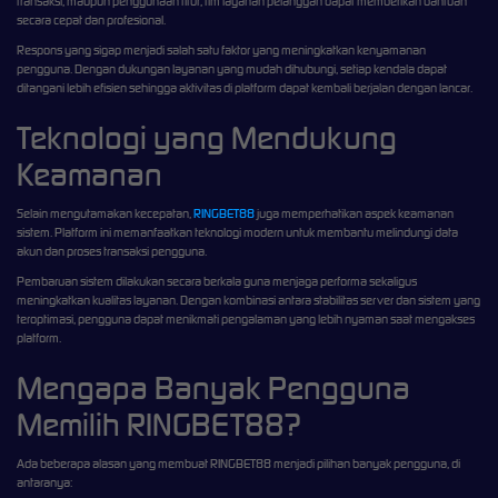
transaksi, maupun penggunaan fitur, tim layanan pelanggan dapat memberikan bantuan
secara cepat dan profesional.
Respons yang sigap menjadi salah satu faktor yang meningkatkan kenyamanan
pengguna. Dengan dukungan layanan yang mudah dihubungi, setiap kendala dapat
ditangani lebih efisien sehingga aktivitas di platform dapat kembali berjalan dengan lancar.
Teknologi yang Mendukung
Keamanan
Selain mengutamakan kecepatan,
RINGBET88
juga memperhatikan aspek keamanan
sistem. Platform ini memanfaatkan teknologi modern untuk membantu melindungi data
akun dan proses transaksi pengguna.
Pembaruan sistem dilakukan secara berkala guna menjaga performa sekaligus
meningkatkan kualitas layanan. Dengan kombinasi antara stabilitas server dan sistem yang
teroptimasi, pengguna dapat menikmati pengalaman yang lebih nyaman saat mengakses
platform.
Mengapa Banyak Pengguna
Memilih RINGBET88?
Ada beberapa alasan yang membuat RINGBET88 menjadi pilihan banyak pengguna, di
antaranya: