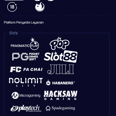
Platform Penyedia Layanan
Slots