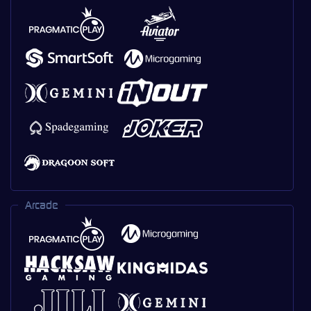
Arcade