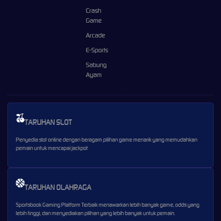
Crash
Game
Arcade
E-Sports
Sabung
Ayam
TARUHAN SLOT
Penyedia slot online dengan beragam pilihan game menarik yang memudahkan
pemain untuk mencapai jackpot
TARUHAN OLAHRAGA
Sportsbook Gaming Platform Terbaik menawarkan lebih banyak game, odds yang
lebih tinggi, dan menyediakan pilihan yang lebih banyak untuk pemain.