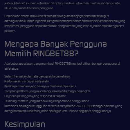
sistem. Platform ini memanfaatkan teknologi modern untuk membantu melindungi data
akun dan proses transaksi pengguna.
Pembaruan sistem dilakukan secara berkala guna menjaga performa sekaligus
meningkatkan kualitas layanan. Dengan kombinasi antara stabilitas server dan sistem yang
teroptimasi, pengguna dapat menikmati pengalaman yang lebih nyaman saat mengakses
platform.
Mengapa Banyak Pengguna
Memilih RINGBET88?
Ada beberapa alasan yang membuat RINGBET88 menjadi pilihan banyak pengguna, di
antaranya:
Sistem transaksi otomatis yang praktis dan efisien.
Performa server cepat serta stabil.
Koleksi permainan yang beragam dan terus diperbarui.
Tampilan platform yang mudah digunakan di berbagai perangkat.
Layanan pelanggan yang responsif setiap hari.
Teknologi modern yang mendukung kenyamanan penggunaan.
Kombinasi berbagai keunggulan tersebut menjadikan RINGBET88 sebagai platform yang
mengutamakan kualitas layanan sekaligus kemudahan bagi para penggunanya.
Kesimpulan