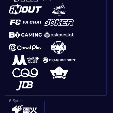
⚡
⚡
> Ready to connect
E-Sports