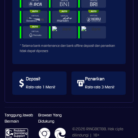
* Selama bank maintenance dan bank offline deposit dan penarikan
tidak dapat diproses
Deposit
Penarikan
Rata-rata 1 Menit
Rata-rata 3 Menit
Tanggung Jawab
Browser Yang
Bermain
Didukung
©2026 RINGBET88. Hak cipta
dilindungi | 18+