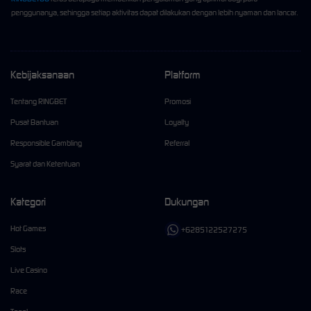
penggunanya, sehingga setiap aktivitas dapat dilakukan dengan lebih nyaman dan lancar.
Kebijaksanaan
Platform
Tentang RINGBET
Promosi
Pusat Bantuan
Loyalty
Responsible Gambling
Referral
Syarat dan Ketentuan
Kategori
Dukungan
Hot Games
+6285122527275
Slots
Live Casino
Race