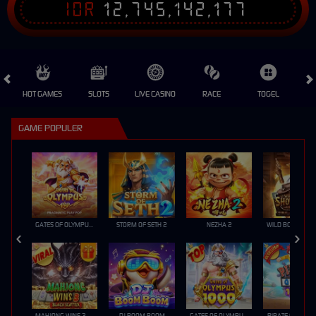
IDR
12,745,142,177
HOT GAMES
SLOTS
LIVE CASINO
RACE
TOGEL
OL
GAME POPULER
GATES OF OLYMPUS POP
STORM OF SETH 2
NEZHA 2
MAHJONG WINS 3 – BLACK SCATTER
DJ BOOM BOOM
GATES OF OLYMPUS 1000
PIRATE QUEST 1