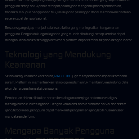
pengguna setiap hari. Apabila terdapat pertanyaan mengenai proses pendaftaran,
transaksi, maupun penggunaan fitur, tim layanan pelanggan dapat memberikan bantuan
secara cepat dan profesional.
Respons yang sigap menjadi salah satu faktor yang meningkatkan kenyamanan
pengguna. Dengan dukungan layanan yang mudah dihubungi, setiap kendala dapat
ditangani lebih efisien sehingga aktivitas di platform dapat kembali berjalan dengan lancar.
Teknologi yang Mendukung
Keamanan
Selain mengutamakan kecepatan,
RINGBET88
juga memperhatikan aspek keamanan
sistem. Platform ini memanfaatkan teknologi modern untuk membantu melindungi data
akun dan proses transaksi pengguna.
Pembaruan sistem dilakukan secara berkala guna menjaga performa sekaligus
meningkatkan kualitas layanan. Dengan kombinasi antara stabilitas server dan sistem
yang teroptimasi, pengguna dapat menikmati pengalaman yang lebih nyaman saat
mengakses platform.
Mengapa Banyak Pengguna