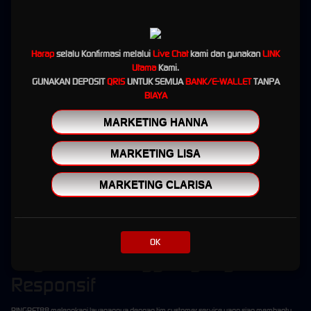
sesuai dengan preferensi masing-masing.
Pembaruan permainan dilakukan secara berkala sehingga koleksi yang tersedia terus
berkembang. Dengan demikian, pengguna dapat menikmati pengalaman yang lebih segar
Harap
selalu Konfirmasi melalui
Live Chat
kami dan gunakan
LINK
melalui berbagai judul permainan terbaru yang tersedia di platform.
Utama
Kami.
GUNAKAN DEPOSIT
QRIS
UNTUK SEMUA
BANK/E-WALLET
TANPA
Proses yang Transparan dan
BIAYA
Mudah Dipahami
MARKETING HANNA
Kemudahan penggunaan menjadi salah satu fokus utama RINGBET88. Setiap menu
MARKETING LISA
dirancang dengan tampilan yang sederhana sehingga pengguna baru maupun yang telah
berpengalaman dapat memahami alur penggunaan platform dengan cepat.
MARKETING CLARISA
Informasi mengenai layanan, promosi, dan ketentuan yang berlaku disusun secara jelas
agar pengguna memperoleh gambaran yang lengkap sebelum menggunakan berbagai
fitur yang tersedia. Pendekatan ini membantu menciptakan pengalaman yang lebih
nyaman dan mudah diikuti.
OK
Layanan Pelanggan yang
Responsif
RINGBET88 melengkapi layanannya dengan tim customer service yang siap membantu