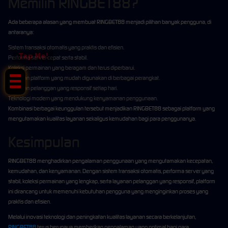
Memilih RINGBET88?
Ada beberapa alasan yang membuat RINGBET88 menjadi pilihan banyak pengguna, di
antaranya:
Sistem transaksi otomatis yang praktis dan efisien.
Tap Me!
Performa server cepat serta stabil.
Koleksi permainan yang beragam dan terus diperbarui.
Tampilan platform yang mudah digunakan di berbagai perangkat.
Layanan pelanggan yang responsif setiap hari.
Teknologi modern yang mendukung kenyamanan penggunaan.
Kombinasi berbagai keunggulan tersebut menjadikan RINGBET88 sebagai platform yang
mengutamakan kualitas layanan sekaligus kemudahan bagi para penggunanya.
Kesimpulan
RINGBET88 menghadirkan pengalaman penggunaan yang mengutamakan kecepatan,
kemudahan, dan kenyamanan. Dengan sistem transaksi otomatis, performa server yang
stabil, koleksi permainan yang lengkap, serta layanan pelanggan yang responsif, platform
ini dirancang untuk memenuhi kebutuhan pengguna yang menginginkan proses yang
praktis dan efisien.
Melalui inovasi teknologi dan peningkatan kualitas layanan secara berkelanjutan,
RINGBET88
terus berupaya memberikan pengalaman yang optimal bagi para