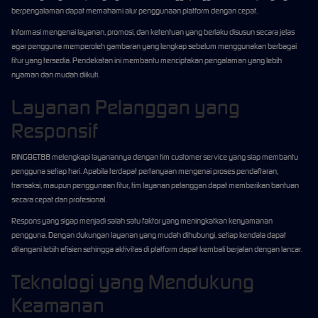
berpengalaman dapat memahami alur penggunaan platform dengan cepat.
Informasi mengenai layanan, promosi, dan ketentuan yang berlaku disusun secara jelas
agar pengguna memperoleh gambaran yang lengkap sebelum menggunakan berbagai
fitur yang tersedia. Pendekatan ini membantu menciptakan pengalaman yang lebih
nyaman dan mudah diikuti.
Layanan Pelanggan yang
Responsif
RINGBET88 melengkapi layanannya dengan tim customer service yang siap membantu
pengguna setiap hari. Apabila terdapat pertanyaan mengenai proses pendaftaran,
transaksi, maupun penggunaan fitur, tim layanan pelanggan dapat memberikan bantuan
secara cepat dan profesional.
Respons yang sigap menjadi salah satu faktor yang meningkatkan kenyamanan
pengguna. Dengan dukungan layanan yang mudah dihubungi, setiap kendala dapat
ditangani lebih efisien sehingga aktivitas di platform dapat kembali berjalan dengan lancar.
Teknologi yang Mendukung
Keamanan