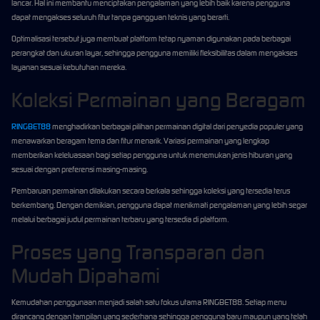
lancar. Hal ini membantu menciptakan pengalaman yang lebih baik karena pengguna
dapat mengakses seluruh fitur tanpa gangguan teknis yang berarti.
Optimalisasi tersebut juga membuat platform tetap nyaman digunakan pada berbagai
perangkat dan ukuran layar, sehingga pengguna memiliki fleksibilitas dalam mengakses
layanan sesuai kebutuhan mereka.
Koleksi Permainan yang Beragam
RINGBET88
menghadirkan berbagai pilihan permainan digital dari penyedia populer yang
menawarkan beragam tema dan fitur menarik. Variasi permainan yang lengkap
memberikan keleluasaan bagi setiap pengguna untuk menemukan jenis hiburan yang
sesuai dengan preferensi masing-masing.
Pembaruan permainan dilakukan secara berkala sehingga koleksi yang tersedia terus
berkembang. Dengan demikian, pengguna dapat menikmati pengalaman yang lebih segar
melalui berbagai judul permainan terbaru yang tersedia di platform.
Proses yang Transparan dan
Mudah Dipahami
Kemudahan penggunaan menjadi salah satu fokus utama RINGBET88. Setiap menu
dirancang dengan tampilan yang sederhana sehingga pengguna baru maupun yang telah