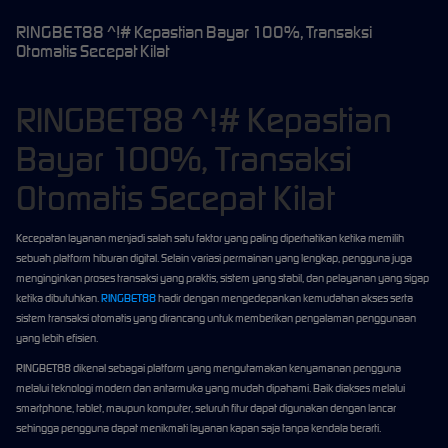
RINGBET88 ^!# Kepastian Bayar 100%, Transaksi
Otomatis Secepat Kilat
RINGBET88 ^!# Kepastian
Bayar 100%, Transaksi
Otomatis Secepat Kilat
Kecepatan layanan menjadi salah satu faktor yang paling diperhatikan ketika memilih
sebuah platform hiburan digital. Selain variasi permainan yang lengkap, pengguna juga
menginginkan proses transaksi yang praktis, sistem yang stabil, dan pelayanan yang sigap
ketika dibutuhkan.
RINGBET88
hadir dengan mengedepankan kemudahan akses serta
sistem transaksi otomatis yang dirancang untuk memberikan pengalaman penggunaan
yang lebih efisien.
RINGBET88 dikenal sebagai platform yang mengutamakan kenyamanan pengguna
melalui teknologi modern dan antarmuka yang mudah dipahami. Baik diakses melalui
smartphone, tablet, maupun komputer, seluruh fitur dapat digunakan dengan lancar
sehingga pengguna dapat menikmati layanan kapan saja tanpa kendala berarti.