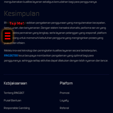
mengutamakan kualitas layanan sekaligus kemudahan bagi para penggunanya.
Kesimpulan
RINGBET88 menghadirkan pengalaman penggunaan yang mengutamakan kecepatan,
Tap Me!
kemudahan, dan kenyamanan. Dengan sistem transaksi otomatis, performa server yang
stabil, koleksi permainan yang lengkap, serta layanan pelanggan yang responsif, platform
ini dirancang untuk memenuhi kebutuhan pengguna yang menginginkan proses yang
praktis dan efisien.
Melalui inovasi teknologi dan peningkatan kualitas layanan secara berkelanjutan,
RINGBET88
terus berupaya memberikan pengalaman yang optimal bagi para
penggunanya, sehingga setiap aktivitas dapat dilakukan dengan lebih nyaman dan lancar.
Kebijaksanaan
Platform
Tentang RINGBET
Promosi
Pusat Bantuan
Loyalty
Responsible Gambling
Referral