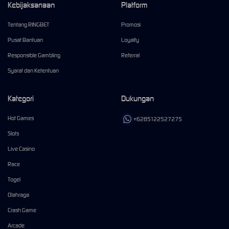
Kebijaksanaan
Platform
Tentang RINGBET
Promosi
Pusat Bantuan
Loyalty
Responsible Gambling
Referral
Syarat dan Ketentuan
Kategori
Dukungan
Hot Games
+6285122527275
Slots
Live Casino
Race
Togel
Olahraga
Crash Game
Arcade