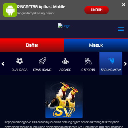
×
RINGBET88 Aplikasi Mobile
UNDUH
Jangan tampilkan lagi hari ini
xb**th Berhasil Withdraw Rp 5.581.000,00
Daftar
Masuk
L
OLAHRAGA
CRASH GAME
ARCADE
E-SPORTS
SABUNG AYAM
Kepopulerannya SV388 di dunia judi online sabung ayam online memang terletak pada
permainan sabung ayam yang diselenggarakan secara live. Bahkan SV388 sabung online