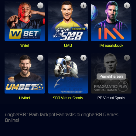
i
i
i
WBet
CMD
IM Sportsbook
i
i
i
UMbet
SBO Virtual Sports
PP Virtual Sports
ringbet88 : Raih Jackpot Fantastis di ringbet88 Games
Online!