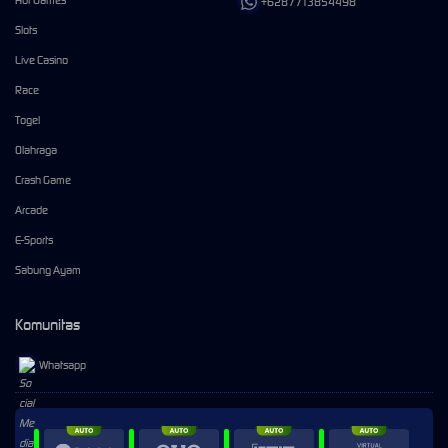
+6287713854498
Slots
Live Casino
Race
Togel
Olahraga
Crash Game
Arcade
E-Sports
⚡
⚡
Sabung Ayam
Komunitas
Whatsapp