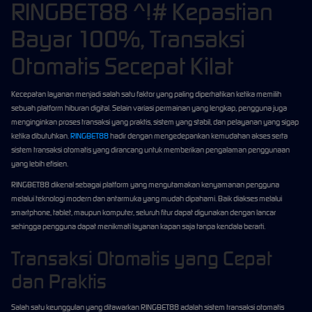
RINGBET88 ^!# Kepastian
Bayar 100%, Transaksi
Otomatis Secepat Kilat
Kecepatan layanan menjadi salah satu faktor yang paling diperhatikan ketika memilih
sebuah platform hiburan digital. Selain variasi permainan yang lengkap, pengguna juga
menginginkan proses transaksi yang praktis, sistem yang stabil, dan pelayanan yang sigap
ketika dibutuhkan.
RINGBET88
hadir dengan mengedepankan kemudahan akses serta
sistem transaksi otomatis yang dirancang untuk memberikan pengalaman penggunaan
yang lebih efisien.
RINGBET88 dikenal sebagai platform yang mengutamakan kenyamanan pengguna
melalui teknologi modern dan antarmuka yang mudah dipahami. Baik diakses melalui
smartphone, tablet, maupun komputer, seluruh fitur dapat digunakan dengan lancar
sehingga pengguna dapat menikmati layanan kapan saja tanpa kendala berarti.
Transaksi Otomatis yang Cepat
dan Praktis
Salah satu keunggulan yang ditawarkan RINGBET88 adalah sistem transaksi otomatis